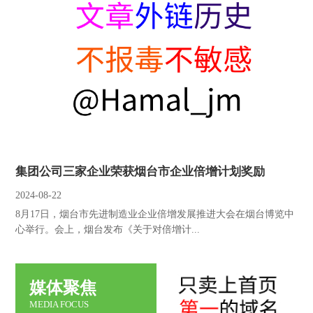
集团公司三家企业荣获烟台市企业倍增计划奖励
2024-08-22
8月17日，烟台市先进制造业企业倍增发展推进大会在烟台博览中
心举行。会上，烟台发布《关于对倍增计...
媒体聚焦
MEDIA FOCUS