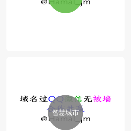
建设智慧城市 共享智能生活
储能及新能源业务
综合能源及虚拟电厂
智慧城市